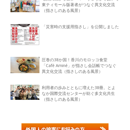
東ティモール版著者がつなぐ異文化交流
（指さしのある風景）
「災害時の支援用指さし」を公開しました
圧巻の38か国！香川のモロッコ食堂
「Café Aminé」が指さし会話帳でつなぐ
異文化交流（指さしのある風景）
利用者の歩みとともに増えた38冊。とよ
なか国際交流センターが紡ぐ多文化共生
（指さしのある風景）