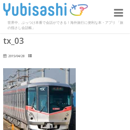
世界中、ぶっつけ本番で会話ができる！海外旅行に便利な本・アプリ 「旅
の指さし会話帳」
tx_03
2015/04/28