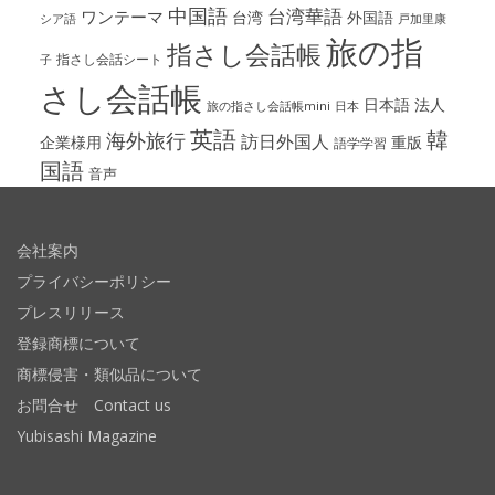
中国語
台湾華語
ワンテーマ
台湾
外国語
シア語
戸加里康
旅の指
指さし会話帳
指さし会話シート
子
さし会話帳
日本語
法人
旅の指さし会話帳mini
日本
英語
韓
海外旅行
訪日外国人
企業様用
重版
語学学習
国語
音声
会社案内
プライバシーポリシー
プレスリリース
登録商標について
商標侵害・類似品について
お問合せ Contact us
Yubisashi Magazine