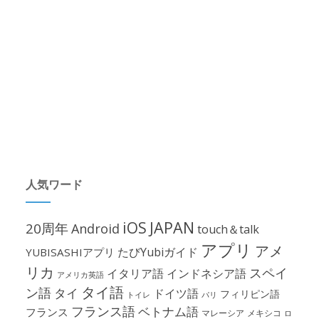
人気ワード
iOS
JAPAN
20周年
Android
touch＆talk
アプリ
アメ
たびYubiガイド
YUBISASHIアプリ
リカ
スペイ
イタリア語
インドネシア語
アメリカ英語
タイ語
ン語
タイ
ドイツ語
フィリピン語
パリ
トイレ
フランス語
ベトナム語
フランス
マレーシア
メキシコ
ロ