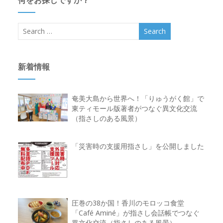
新着情報
奄美大島から世界へ！「りゅうがく館」で
東ティモール版著者がつなぐ異文化交流
（指さしのある風景）
「災害時の支援用指さし」を公開しました
圧巻の38か国！香川のモロッコ食堂
「Café Aminé」が指さし会話帳でつなぐ
異文化交流（指さしのある風景）