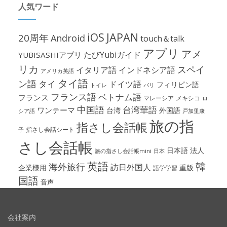
人気ワード
iOS
JAPAN
20周年
Android
touch＆talk
アプリ
アメ
たびYubiガイド
YUBISASHIアプリ
リカ
スペイ
イタリア語
インドネシア語
アメリカ英語
タイ語
ン語
タイ
ドイツ語
フィリピン語
パリ
トイレ
フランス語
ベトナム語
フランス
マレーシア
メキシコ
ロ
中国語
台湾華語
ワンテーマ
台湾
外国語
シア語
戸加里康
旅の指
指さし会話帳
指さし会話シート
子
さし会話帳
日本語
法人
旅の指さし会話帳mini
日本
英語
韓
海外旅行
訪日外国人
企業様用
重版
語学学習
国語
音声
会社案内