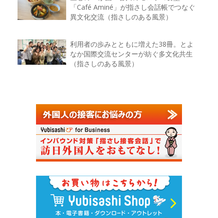
「Café Aminé」が指さし会話帳でつなぐ
異文化交流（指さしのある風景）
利用者の歩みとともに増えた38冊。とよ
なか国際交流センターが紡ぐ多文化共生
（指さしのある風景）