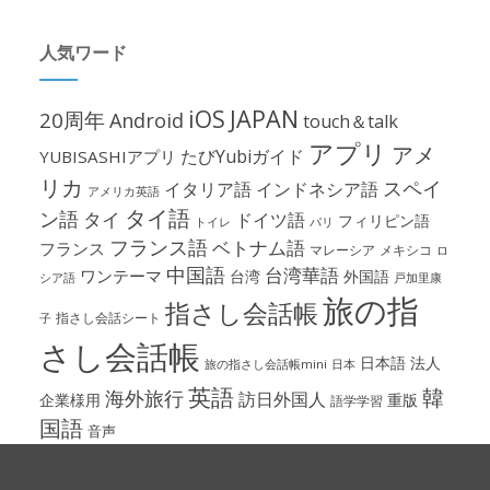
人気ワード
iOS
JAPAN
20周年
Android
touch＆talk
アプリ
アメ
たびYubiガイド
YUBISASHIアプリ
リカ
スペイ
イタリア語
インドネシア語
アメリカ英語
タイ語
ン語
タイ
ドイツ語
フィリピン語
パリ
トイレ
フランス語
ベトナム語
フランス
マレーシア
メキシコ
ロ
中国語
台湾華語
ワンテーマ
台湾
外国語
シア語
戸加里康
旅の指
指さし会話帳
指さし会話シート
子
さし会話帳
日本語
法人
旅の指さし会話帳mini
日本
英語
韓
海外旅行
訪日外国人
企業様用
重版
語学学習
国語
音声