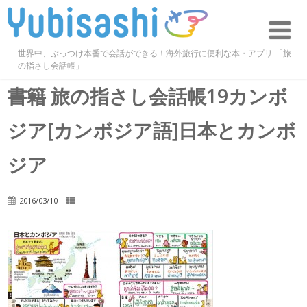
世界中、ぶっつけ本番で会話ができる！海外旅行に便利な本・アプリ 「旅
の指さし会話帳」
書籍 旅の指さし会話帳19カンボ
ジア[カンボジア語]日本とカンボ
ジア
2016/03/10