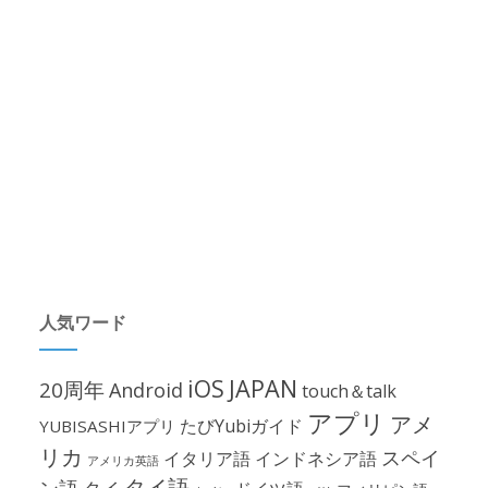
人気ワード
iOS
JAPAN
20周年
Android
touch＆talk
アプリ
アメ
たびYubiガイド
YUBISASHIアプリ
リカ
スペイ
イタリア語
インドネシア語
アメリカ英語
タイ語
ン語