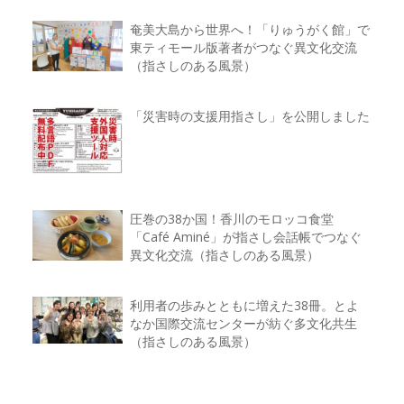
奄美大島から世界へ！「りゅうがく館」で
東ティモール版著者がつなぐ異文化交流
（指さしのある風景）
「災害時の支援用指さし」を公開しました
圧巻の38か国！香川のモロッコ食堂
「Café Aminé」が指さし会話帳でつなぐ
異文化交流（指さしのある風景）
利用者の歩みとともに増えた38冊。とよ
なか国際交流センターが紡ぐ多文化共生
（指さしのある風景）