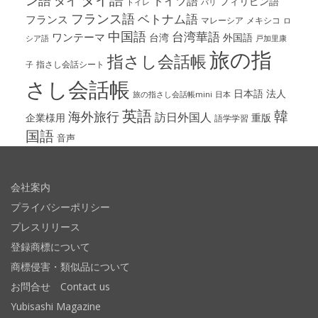
タイ
ドイツ語
フィリピン語
パリ
トイレ
フランス語
ベトナム語
フランス
マレーシア
メキシコ
ロ
中国語
台湾華語
ワンテーマ
台湾
外国語
シア語
戸加里康
旅の指
指さし会話帳
指さし会話シート
子
さし会話帳
日本語
法人
旅の指さし会話帳mini
日本
英語
韓
海外旅行
訪日外国人
企業様用
重版
語学学習
国語
音声
会社案内
プライバシーポリシー
プレスリリース
登録商標について
商標侵害・類似品について
お問合せ Contact us
Yubisashi Magazine