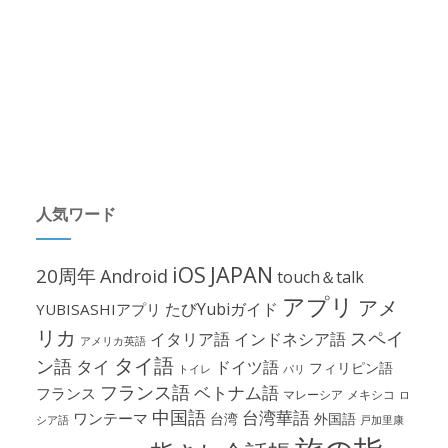
人気ワード
iOS
JAPAN
20周年
Android
touch＆talk
アプリ
アメ
たびYubiガイド
YUBISASHIアプリ
リカ
スペイ
イタリア語
インドネシア語
アメリカ英語
タイ語
ン語
タイ
ドイツ語
フィリピン語
パリ
トイレ
フランス語
ベトナム語
フランス
マレーシア
メキシコ
ロ
中国語
台湾華語
ワンテーマ
台湾
外国語
シア語
戸加里康