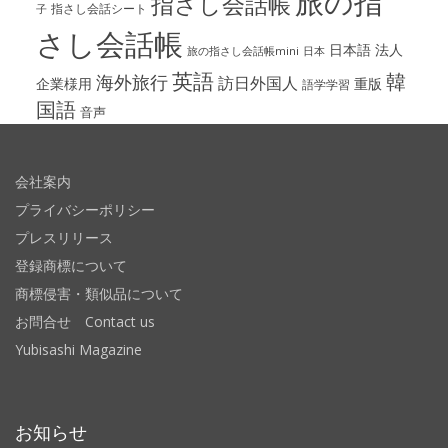
旅の指
指さし会話帳
指さし会話シート
子
さし会話帳
日本語
法人
旅の指さし会話帳mini
日本
英語
韓
海外旅行
訪日外国人
企業様用
重版
語学学習
国語
音声
会社案内
プライバシーポリシー
プレスリリース
登録商標について
商標侵害・類似品について
お問合せ Contact us
Yubisashi Magazine
お知らせ