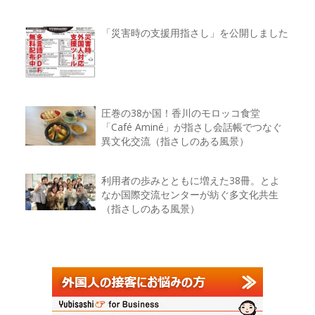
「災害時の支援用指さし」を公開しました
圧巻の38か国！香川のモロッコ食堂
「Café Aminé」が指さし会話帳でつなぐ
異文化交流（指さしのある風景）
利用者の歩みとともに増えた38冊。とよ
なか国際交流センターが紡ぐ多文化共生
（指さしのある風景）