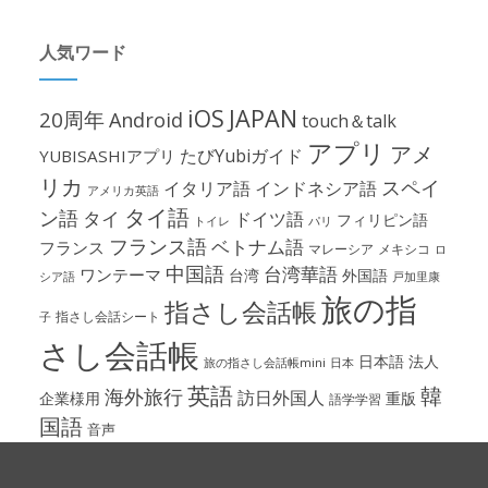
人気ワード
iOS
JAPAN
20周年
Android
touch＆talk
アプリ
アメ
たびYubiガイド
YUBISASHIアプリ
リカ
スペイ
イタリア語
インドネシア語
アメリカ英語
タイ語
ン語
タイ
ドイツ語
フィリピン語
パリ
トイレ
フランス語
ベトナム語
フランス
マレーシア
メキシコ
ロ
中国語
台湾華語
ワンテーマ
台湾
外国語
シア語
戸加里康
旅の指
指さし会話帳
指さし会話シート
子
さし会話帳
日本語
法人
旅の指さし会話帳mini
日本
英語
韓
海外旅行
訪日外国人
企業様用
重版
語学学習
国語
音声