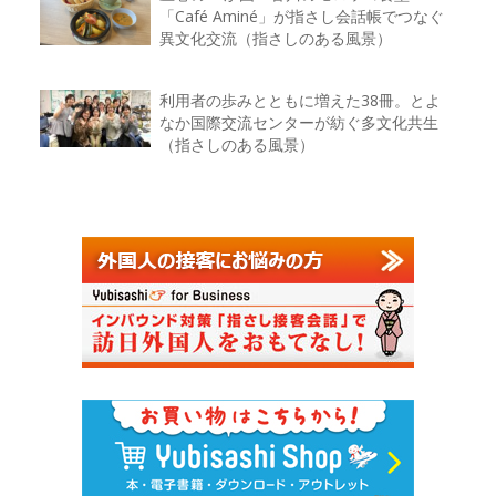
「Café Aminé」が指さし会話帳でつなぐ
異文化交流（指さしのある風景）
利用者の歩みとともに増えた38冊。とよ
なか国際交流センターが紡ぐ多文化共生
（指さしのある風景）