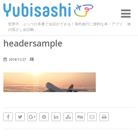
世界中、ぶっつけ本番で会話ができる！海外旅行に便利な本・アプリ 「旅
の指さし会話帳」
headersample
2014/11/27