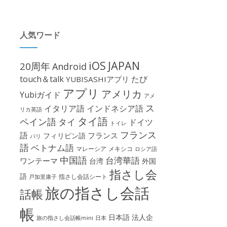
人気ワード
iOS
JAPAN
20周年
Android
touch＆talk
たび
YUBISASHIアプリ
アプリ
アメリカ
Yubiガイド
アメ
ス
イタリア語
インドネシア語
リカ英語
タイ語
ペイン語
タイ
ドイツ
トイレ
フランス
語
フランス
フィリピン語
パリ
語
ベトナム語
マレーシア
メキシコ
ロシア語
中国語
台湾華語
ワンテーマ
台湾
外国
指さし会
語
指さし会話シート
戸加里康子
旅の指さし会話
話帳
帳
日本語
法人企
旅の指さし会話帳mini
日本