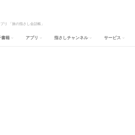
プリ 「旅の指さし会話帳」
子書籍
アプリ
指さしチャンネル
サービス