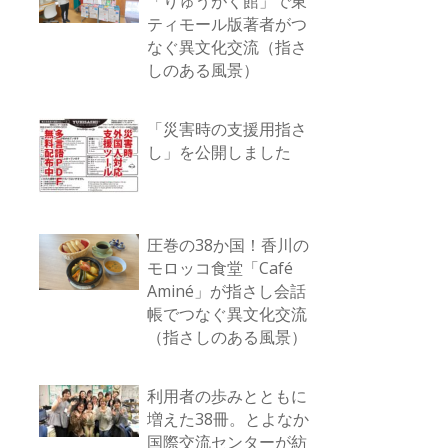
「りゅうがく館」で東
ティモール版著者がつ
なぐ異文化交流（指さ
しのある風景）
「災害時の支援用指さ
し」を公開しました
圧巻の38か国！香川の
モロッコ食堂「Café
Aminé」が指さし会話
帳でつなぐ異文化交流
（指さしのある風景）
利用者の歩みとともに
増えた38冊。とよなか
国際交流センターが紡