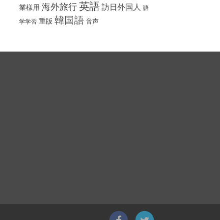
英語
海外旅行
訪日外国人
業様用
語
韓国語
重版
音声
学学習