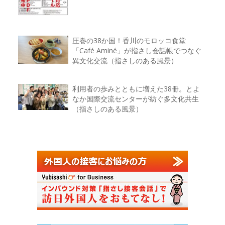
圧巻の38か国！香川のモロッコ食堂
「Café Aminé」が指さし会話帳でつなぐ
異文化交流（指さしのある風景）
利用者の歩みとともに増えた38冊。とよ
なか国際交流センターが紡ぐ多文化共生
（指さしのある風景）