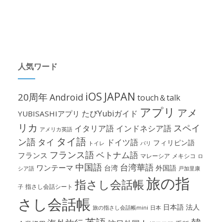
人気ワード
iOS
JAPAN
20周年
Android
touch＆talk
アプリ
アメ
たびYubiガイド
YUBISASHIアプリ
リカ
スペイ
イタリア語
インドネシア語
アメリカ英語
タイ語
ン語
タイ
ドイツ語
フィリピン語
パリ
トイレ
フランス語
ベトナム語
フランス
マレーシア
メキシコ
ロ
中国語
台湾華語
ワンテーマ
台湾
外国語
シア語
戸加里康
旅の指
指さし会話帳
指さし会話シート
子
さし会話帳
日本語
法人
旅の指さし会話帳mini
日本