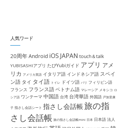
人気ワード
iOS
JAPAN
20周年
Android
touch＆talk
アプリ
アメ
たびYubiガイド
YUBISASHIアプリ
リカ
スペイ
イタリア語
インドネシア語
アメリカ英語
タイ語
ン語
タイ
ドイツ語
フィリピン語
パリ
トイレ
フランス語
ベトナム語
フランス
マレーシア
メキシコ
ロ
中国語
台湾華語
ワンテーマ
台湾
外国語
シア語
戸加里康
旅の指
指さし会話帳
指さし会話シート
子
さし会話帳
日本語
法人
旅の指さし会話帳mini
日本