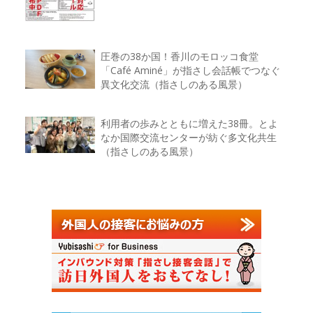
圧巻の38か国！香川のモロッコ食堂
「Café Aminé」が指さし会話帳でつなぐ
異文化交流（指さしのある風景）
利用者の歩みとともに増えた38冊。とよ
なか国際交流センターが紡ぐ多文化共生
（指さしのある風景）