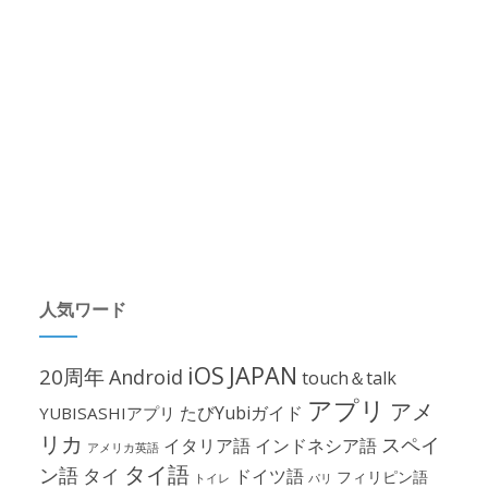
人気ワード
iOS
JAPAN
20周年
Android
touch＆talk
アプリ
アメ
たびYubiガイド
YUBISASHIアプリ
リカ
スペイ
イタリア語
インドネシア語
アメリカ英語
タイ語
ン語
タイ
ドイツ語
フィリピン語
パリ
トイレ