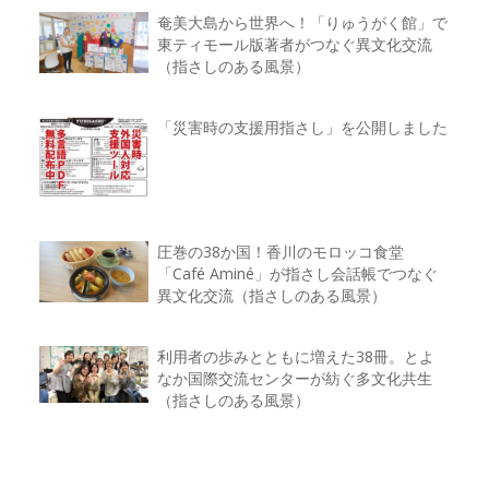
奄美大島から世界へ！「りゅうがく館」で
東ティモール版著者がつなぐ異文化交流
（指さしのある風景）
「災害時の支援用指さし」を公開しました
圧巻の38か国！香川のモロッコ食堂
「Café Aminé」が指さし会話帳でつなぐ
異文化交流（指さしのある風景）
利用者の歩みとともに増えた38冊。とよ
なか国際交流センターが紡ぐ多文化共生
（指さしのある風景）