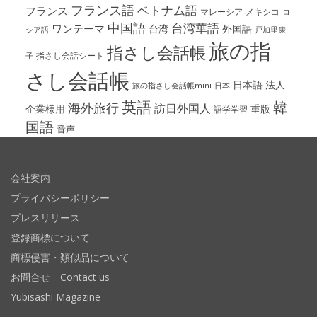
フランス語
ベトナム語
フランス
マレーシア
メキシコ
ロ
中国語
台湾華語
ワンテーマ
台湾
外国語
シア語
戸加里康
旅の指
指さし会話帳
指さし会話シート
子
さし会話帳
日本語
法人
旅の指さし会話帳mini
日本
英語
韓
海外旅行
訪日外国人
企業様用
重版
語学学習
国語
音声
会社案内
プライバシーポリシー
プレスリリース
登録商標について
商標侵害・類似品について
お問合せ Contact us
Yubisashi Magazine