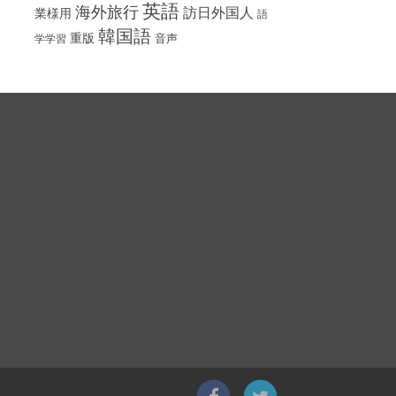
英語
海外旅行
訪日外国人
業様用
語
韓国語
重版
音声
学学習