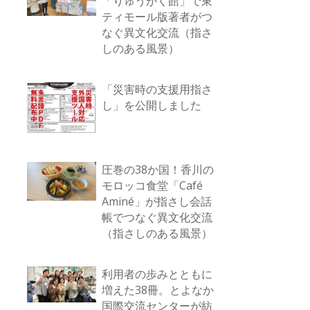
「りゅうがく館」で東
ティモール版著者がつ
なぐ異文化交流（指さ
しのある風景）
「災害時の支援用指さ
し」を公開しました
圧巻の38か国！香川の
モロッコ食堂「Café
Aminé」が指さし会話
帳でつなぐ異文化交流
（指さしのある風景）
利用者の歩みとともに
増えた38冊。とよなか
国際交流センターが紡