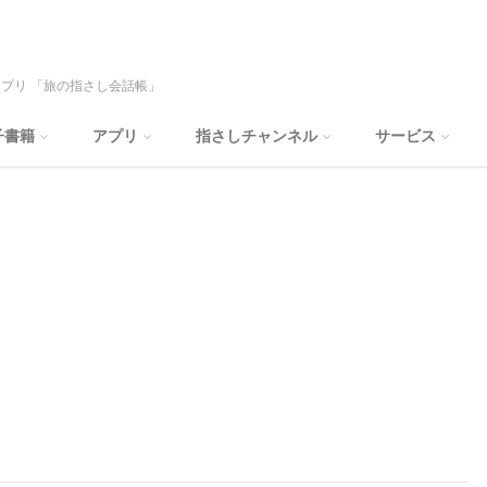
プリ 「旅の指さし会話帳」
子書籍
アプリ
指さしチャンネル
サービス