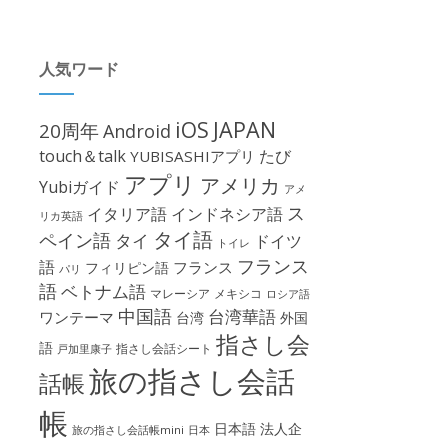
人気ワード
iOS
JAPAN
20周年
Android
touch＆talk
たび
YUBISASHIアプリ
アプリ
アメリカ
Yubiガイド
アメ
ス
イタリア語
インドネシア語
リカ英語
タイ語
ペイン語
タイ
ドイツ
トイレ
フランス
語
フランス
フィリピン語
パリ
語
ベトナム語
マレーシア
メキシコ
ロシア語
中国語
台湾華語
ワンテーマ
台湾
外国
指さし会
語
指さし会話シート
戸加里康子
旅の指さし会話
話帳
帳
日本語
法人企
旅の指さし会話帳mini
日本