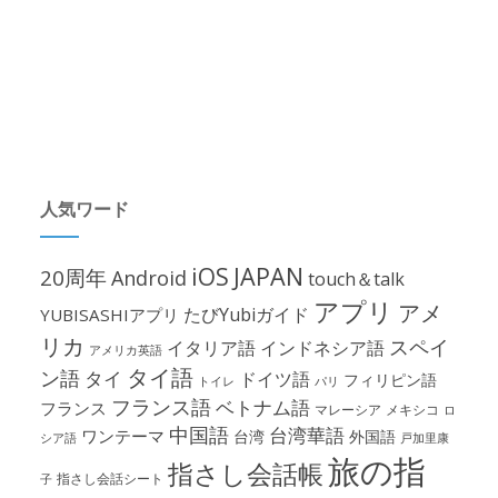
人気ワード
iOS
JAPAN
20周年
Android
touch＆talk
アプリ
アメ
たびYubiガイド
YUBISASHIアプリ
リカ
スペイ
イタリア語
インドネシア語
アメリカ英語
タイ語
ン語
タイ
ドイツ語
フィリピン語
パリ
トイレ
フランス語
ベトナム語
フランス
マレーシア
メキシコ
ロ
中国語
台湾華語
ワンテーマ
台湾
外国語
シア語
戸加里康
旅の指
指さし会話帳
指さし会話シート
子