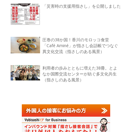
「災害時の支援用指さし」を公開しました
圧巻の38か国！香川のモロッコ食堂
「Café Aminé」が指さし会話帳でつなぐ
異文化交流（指さしのある風景）
利用者の歩みとともに増えた38冊。とよ
なか国際交流センターが紡ぐ多文化共生
（指さしのある風景）