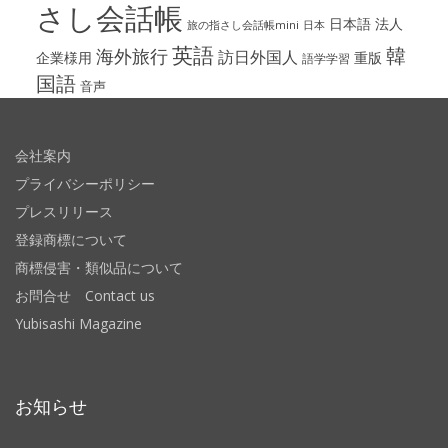
さし会話帳
日本語
法人
旅の指さし会話帳mini
日本
英語
韓
海外旅行
訪日外国人
企業様用
重版
語学学習
国語
音声
会社案内
プライバシーポリシー
プレスリリース
登録商標について
商標侵害・類似品について
お問合せ Contact us
Yubisashi Magazine
お知らせ