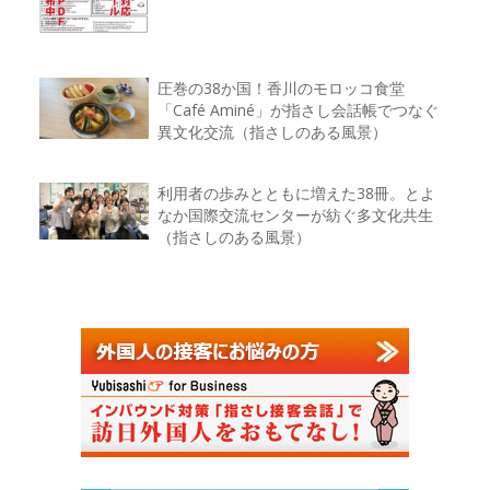
圧巻の38か国！香川のモロッコ食堂
「Café Aminé」が指さし会話帳でつなぐ
異文化交流（指さしのある風景）
利用者の歩みとともに増えた38冊。とよ
なか国際交流センターが紡ぐ多文化共生
（指さしのある風景）