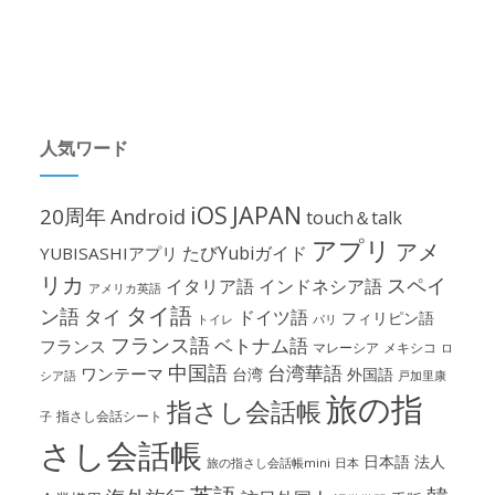
人気ワード
iOS
JAPAN
20周年
Android
touch＆talk
アプリ
アメ
たびYubiガイド
YUBISASHIアプリ
リカ
スペイ
イタリア語
インドネシア語
アメリカ英語
タイ語
ン語
タイ
ドイツ語
フィリピン語
パリ
トイレ
フランス語
ベトナム語
フランス
マレーシア
メキシコ
ロ
中国語
台湾華語
ワンテーマ
台湾
外国語
シア語
戸加里康
旅の指
指さし会話帳
指さし会話シート
子
さし会話帳
日本語
法人
旅の指さし会話帳mini
日本