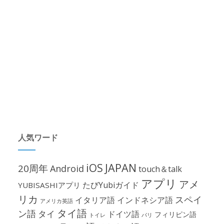
人気ワード
iOS
JAPAN
20周年
Android
touch＆talk
アプリ
アメ
たびYubiガイド
YUBISASHIアプリ
リカ
スペイ
イタリア語
インドネシア語
アメリカ英語
タイ語
ン語
タイ
ドイツ語
フィリピン語
パリ
トイレ