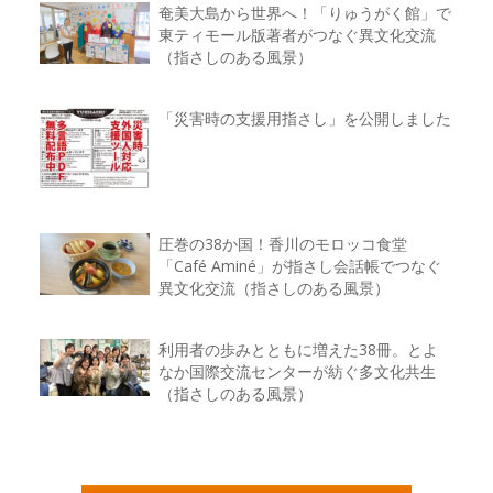
奄美大島から世界へ！「りゅうがく館」で
東ティモール版著者がつなぐ異文化交流
（指さしのある風景）
「災害時の支援用指さし」を公開しました
圧巻の38か国！香川のモロッコ食堂
「Café Aminé」が指さし会話帳でつなぐ
異文化交流（指さしのある風景）
利用者の歩みとともに増えた38冊。とよ
なか国際交流センターが紡ぐ多文化共生
（指さしのある風景）