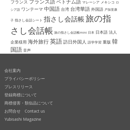
フランス語
ベトナム語
フランス
マレーシア
メキシコ
ロ
中国語
台湾華語
ワンテーマ
台湾
外国語
シア語
戸加里康
旅の指
指さし会話帳
指さし会話シート
子
さし会話帳
日本語
法人
旅の指さし会話帳mini
日本
英語
韓
海外旅行
訪日外国人
企業様用
重版
語学学習
国語
音声
会社案内
プライバシーポリシー
プレスリリース
登録商標について
商標侵害・類似品について
お問合せ Contact us
Yubisashi Magazine