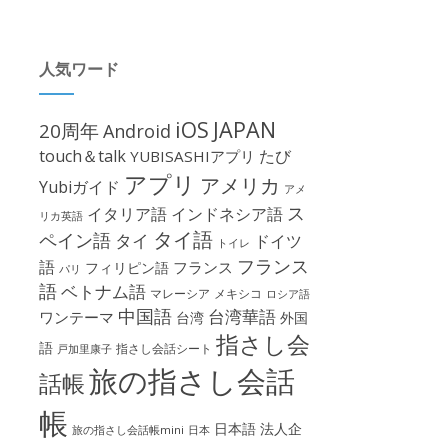
人気ワード
iOS
JAPAN
20周年
Android
touch＆talk
たび
YUBISASHIアプリ
アプリ
アメリカ
Yubiガイド
アメ
ス
イタリア語
インドネシア語
リカ英語
タイ語
ペイン語
タイ
ドイツ
トイレ
フランス
語
フランス
フィリピン語
パリ
語
ベトナム語
マレーシア
メキシコ
ロシア語
中国語
台湾華語
ワンテーマ
台湾
外国
指さし会
語
指さし会話シート
戸加里康子
旅の指さし会話
話帳
帳
日本語
法人企
旅の指さし会話帳mini
日本