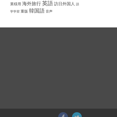
英語
海外旅行
訪日外国人
業様用
語
韓国語
重版
音声
学学習