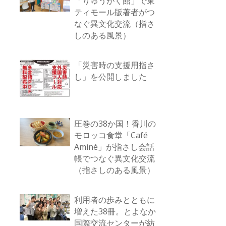
「りゅうがく館」で東
ティモール版著者がつ
なぐ異文化交流（指さ
しのある風景）
「災害時の支援用指さ
し」を公開しました
圧巻の38か国！香川の
モロッコ食堂「Café
Aminé」が指さし会話
帳でつなぐ異文化交流
（指さしのある風景）
利用者の歩みとともに
増えた38冊。とよなか
国際交流センターが紡