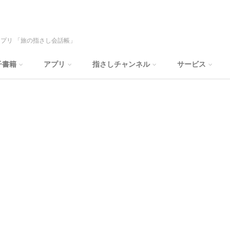
プリ 「旅の指さし会話帳」
子書籍
アプリ
指さしチャンネル
サービス