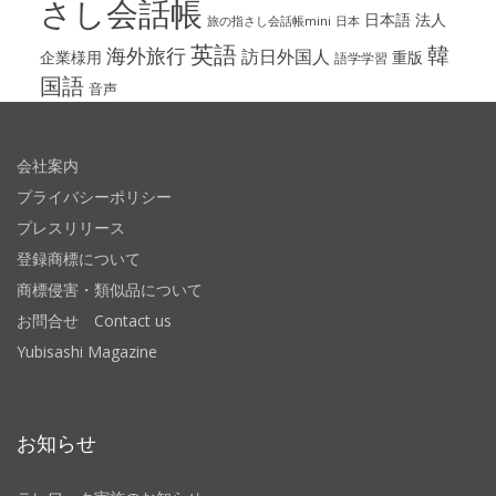
さし会話帳
日本語
法人
旅の指さし会話帳mini
日本
英語
韓
海外旅行
訪日外国人
企業様用
重版
語学学習
国語
音声
会社案内
プライバシーポリシー
プレスリリース
登録商標について
商標侵害・類似品について
お問合せ Contact us
Yubisashi Magazine
お知らせ