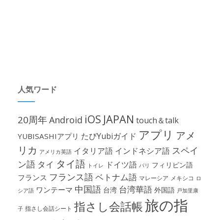
人気ワード
iOS
JAPAN
20周年
Android
touch＆talk
アプリ
アメ
たびYubiガイド
YUBISASHIアプリ
リカ
スペイ
イタリア語
インドネシア語
アメリカ英語
タイ語
ン語
タイ
ドイツ語
フィリピン語
パリ
トイレ
フランス語
ベトナム語
フランス
マレーシア
メキシコ
ロ
中国語
台湾華語
ワンテーマ
台湾
外国語
シア語
戸加里康
旅の指
指さし会話帳
指さし会話シート
子