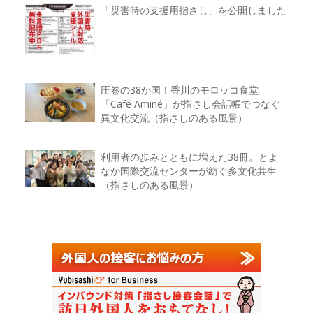
「災害時の支援用指さし」を公開しました
圧巻の38か国！香川のモロッコ食堂
「Café Aminé」が指さし会話帳でつなぐ
異文化交流（指さしのある風景）
利用者の歩みとともに増えた38冊。とよ
なか国際交流センターが紡ぐ多文化共生
（指さしのある風景）