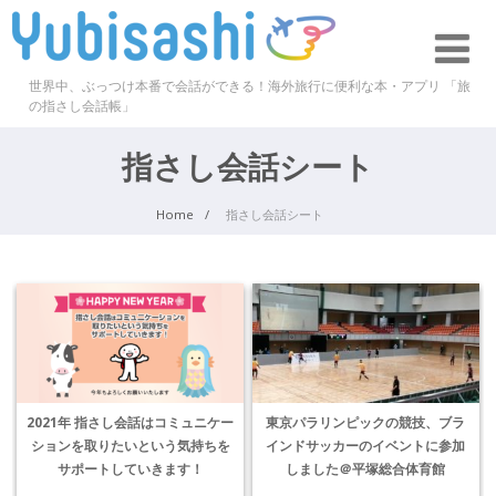
世界中、ぶっつけ本番で会話ができる！海外旅行に便利な本・アプリ 「旅
の指さし会話帳」
指さし会話シート
Home
指さし会話シート
2021年 指さし会話はコミュニケー
東京パラリンピックの競技、ブラ
ションを取りたいという気持ちを
インドサッカーのイベントに参加
サポートしていきます！
しました＠平塚総合体育館