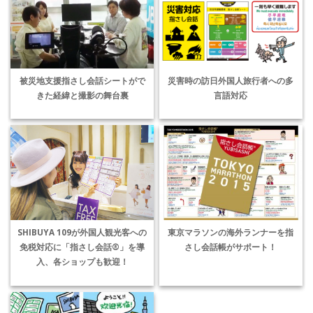
被災地支援指さし会話シートがで
災害時の訪日外国人旅行者への多
きた経緯と撮影の舞台裏
言語対応
SHIBUYA 109が外国人観光客への
東京マラソンの海外ランナーを指
免税対応に「指さし会話®」を導
さし会話帳がサポート！
入、各ショップも歓迎！