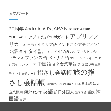
人気ワード
iOS
JAPAN
20周年
Android
touch＆talk
アプリ
アメ
たびYubiガイド
YUBISASHIアプリ
リカ
スペイ
イタリア語
インドネシア語
アメリカ英語
タイ語
ン語
タイ
ドイツ語
フィリピン語
パリ
トイレ
フランス語
ベトナム語
フランス
マレーシア
メキシコ
ロ
中国語
台湾華語
ワンテーマ
台湾
外国語
シア語
戸加里康
旅の指
指さし会話帳
指さし会話シート
子
さし会話帳
日本語
法人
旅の指さし会話帳mini
日本
英語
韓
海外旅行
訪日外国人
企業様用
重版
語学学習
国語
音声