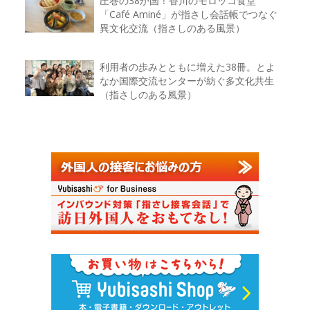
圧巻の38か国！香川のモロッコ食堂
「Café Aminé」が指さし会話帳でつなぐ
異文化交流（指さしのある風景）
利用者の歩みとともに増えた38冊。とよ
なか国際交流センターが紡ぐ多文化共生
（指さしのある風景）