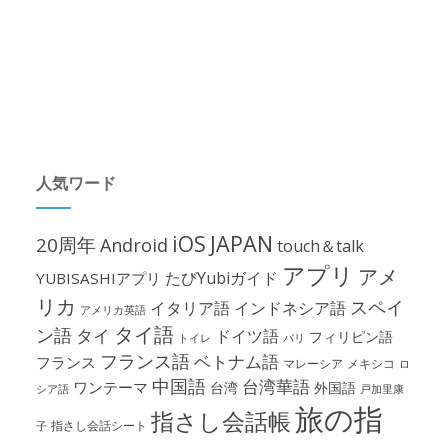
人気ワード
iOS
JAPAN
20周年
Android
touch＆talk
アプリ
アメ
たびYubiガイド
YUBISASHIアプリ
リカ
スペイ
イタリア語
インドネシア語
アメリカ英語
タイ語
ン語
タイ
ドイツ語
フィリピン語
パリ
トイレ
フランス語
ベトナム語
フランス
マレーシア
メキシコ
ロ
中国語
台湾華語
ワンテーマ
台湾
外国語
シア語
戸加里康
旅の指
指さし会話帳
指さし会話シート
子