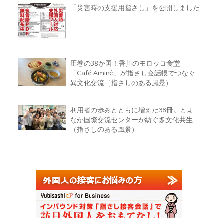
「災害時の支援用指さし」を公開しました
圧巻の38か国！香川のモロッコ食堂
「Café Aminé」が指さし会話帳でつなぐ
異文化交流（指さしのある風景）
利用者の歩みとともに増えた38冊。とよ
なか国際交流センターが紡ぐ多文化共生
（指さしのある風景）