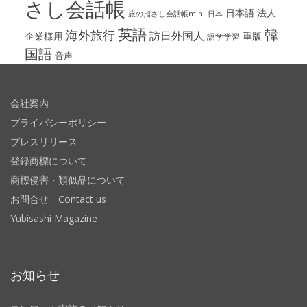
さし会話帳
日本語
法人
旅の指さし会話帳mini
日本
英語
韓
海外旅行
訪日外国人
企業様用
重版
語学学習
国語
音声
会社案内
プライバシーポリシー
プレスリリース
登録商標について
商標侵害・類似品について
お問合せ Contact us
Yubisashi Magazine
お知らせ