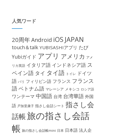
人気ワード
iOS
JAPAN
20周年
Android
touch＆talk
たび
YUBISASHIアプリ
アプリ
アメリカ
Yubiガイド
アメ
ス
イタリア語
インドネシア語
リカ英語
タイ語
ペイン語
タイ
ドイツ
トイレ
フランス
語
フランス
フィリピン語
パリ
語
ベトナム語
マレーシア
メキシコ
ロシア語
中国語
台湾華語
ワンテーマ
台湾
外国
指さし会
語
指さし会話シート
戸加里康子
旅の指さし会話
話帳
帳
日本語
法人企
旅の指さし会話帳mini
日本