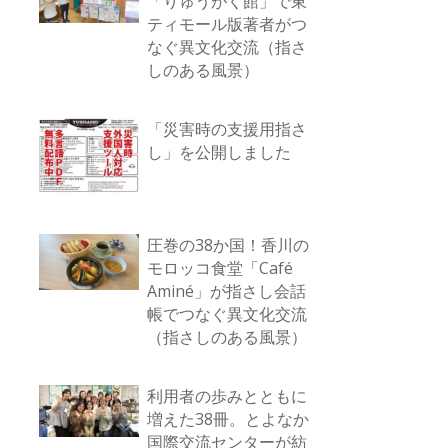
「りゅうがく館」で東
ティモール版著者がつ
なぐ異文化交流（指さ
しのある風景）
「災害時の支援用指さ
し」を公開しました
圧巻の38か国！香川の
モロッコ食堂「Café
Aminé」が指さし会話
帳でつなぐ異文化交流
（指さしのある風景）
利用者の歩みとともに
増えた38冊。とよなか
国際交流センターが紡