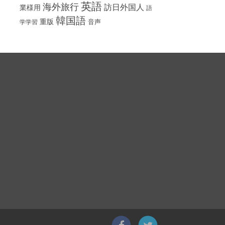
英語
海外旅行
訪日外国人
業様用
語
韓国語
重版
音声
学学習