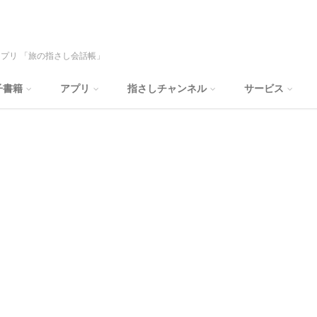
プリ 「旅の指さし会話帳」
子書籍
アプリ
指さしチャンネル
サービス