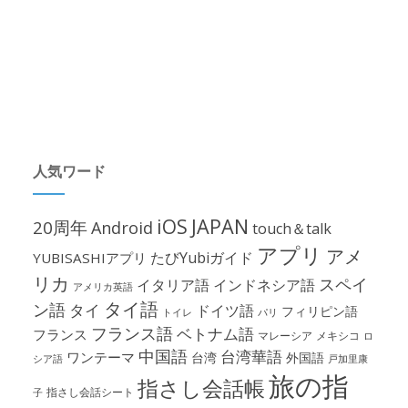
人気ワード
iOS
JAPAN
20周年
Android
touch＆talk
アプリ
アメ
たびYubiガイド
YUBISASHIアプリ
リカ
スペイ
イタリア語
インドネシア語
アメリカ英語
タイ語
ン語
タイ
ドイツ語
フィリピン語
パリ
トイレ
フランス語
ベトナム語
フランス
マレーシア
メキシコ
ロ
中国語
台湾華語
ワンテーマ
台湾
外国語
シア語
戸加里康
旅の指
指さし会話帳
指さし会話シート
子