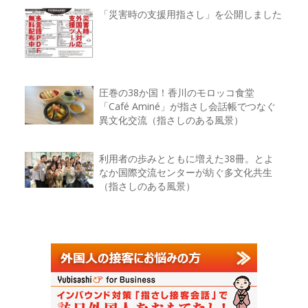
「災害時の支援用指さし」を公開しました
圧巻の38か国！香川のモロッコ食堂
「Café Aminé」が指さし会話帳でつなぐ
異文化交流（指さしのある風景）
利用者の歩みとともに増えた38冊。とよ
なか国際交流センターが紡ぐ多文化共生
（指さしのある風景）