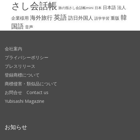
さし会話帳
日本語
法人
旅の指さし会話帳mini
日本
英語
韓
海外旅行
訪日外国人
企業様用
重版
語学学習
国語
音声
会社案内
プライバシーポリシー
プレスリリース
登録商標について
商標侵害・類似品について
お問合せ Contact us
Yubisashi Magazine
お知らせ