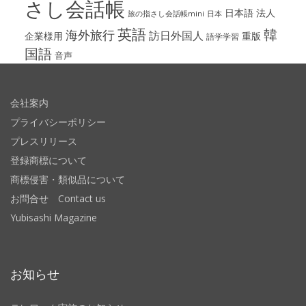
さし会話帳
日本語
法人
旅の指さし会話帳mini
日本
英語
韓
海外旅行
訪日外国人
企業様用
重版
語学学習
国語
音声
会社案内
プライバシーポリシー
プレスリリース
登録商標について
商標侵害・類似品について
お問合せ Contact us
Yubisashi Magazine
お知らせ