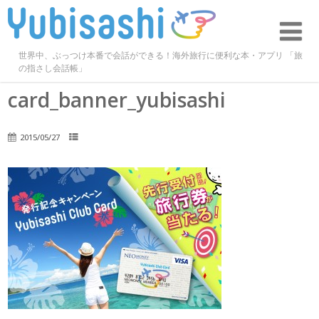
世界中、ぶっつけ本番で会話ができる！海外旅行に便利な本・アプリ 「旅
の指さし会話帳」
card_banner_yubisashi
2015/05/27