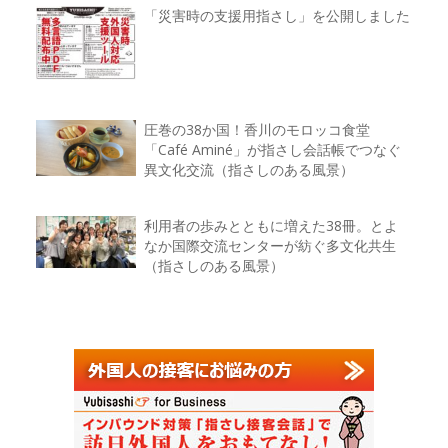
「災害時の支援用指さし」を公開しました
圧巻の38か国！香川のモロッコ食堂
「Café Aminé」が指さし会話帳でつなぐ
異文化交流（指さしのある風景）
利用者の歩みとともに増えた38冊。とよ
なか国際交流センターが紡ぐ多文化共生
（指さしのある風景）