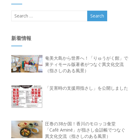
新着情報
奄美大島から世界へ！「りゅうがく館」で
東ティモール版著者がつなぐ異文化交流
（指さしのある風景）
「災害時の支援用指さし」を公開しました
圧巻の38か国！香川のモロッコ食堂
「Café Aminé」が指さし会話帳でつなぐ
異文化交流（指さしのある風景）