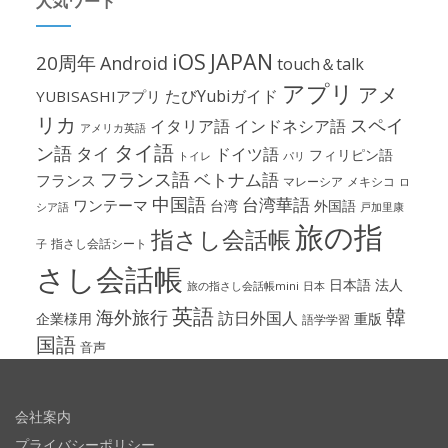
人気ワード
iOS
JAPAN
20周年
Android
touch＆talk
アプリ
アメ
たびYubiガイド
YUBISASHIアプリ
リカ
スペイ
イタリア語
インドネシア語
アメリカ英語
タイ語
ン語
タイ
ドイツ語
フィリピン語
パリ
トイレ
フランス語
ベトナム語
フランス
マレーシア
メキシコ
ロ
中国語
台湾華語
ワンテーマ
台湾
外国語
シア語
戸加里康
旅の指
指さし会話帳
指さし会話シート
子
さし会話帳
日本語
法人
旅の指さし会話帳mini
日本
英語
韓
海外旅行
訪日外国人
企業様用
重版
語学学習
国語
音声
会社案内
プライバシーポリシー