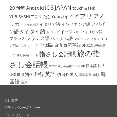
iOS
JAPAN
20周年
Android
touch＆talk
アプリ
アメ
たびYubiガイド
YUBISASHIアプリ
リカ
スペイ
イタリア語
インドネシア語
アメリカ英語
タイ語
ン語
タイ
ドイツ語
フィリピン語
パリ
トイレ
フランス語
ベトナム語
フランス
マレーシア
メキシコ
ロ
中国語
台湾華語
ワンテーマ
台湾
外国語
シア語
戸加里康
旅の指
指さし会話帳
指さし会話シート
子
さし会話帳
日本語
法人
旅の指さし会話帳mini
日本
英語
韓
海外旅行
訪日外国人
企業様用
重版
語学学習
国語
音声
会社案内
プライバシーポリシー
プレスリリース