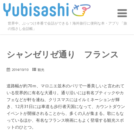
世界中、ぶっつけ本番で会話ができる！海外旅行に便利な本・アプリ 「旅
の指さし会話帳」
シャンゼリゼ通り フランス
2014/10/10
観光
道路幅が約70ｍ、マロニエ並木のパリで一番美しいと言われて
いる世界的に有名な大通り。通り沿いには有名ブティックやカ
フェなどが軒を連ね、クリスマスにはイルミネーションが輝
き、12月31日には車道も歩行者天国になって、カウントダウン
イベントが開催されることから、多くの人が集まる。歌にもな
っているほか、有名なフランス映画にもよく登場する観光スポ
ットのひとつ。