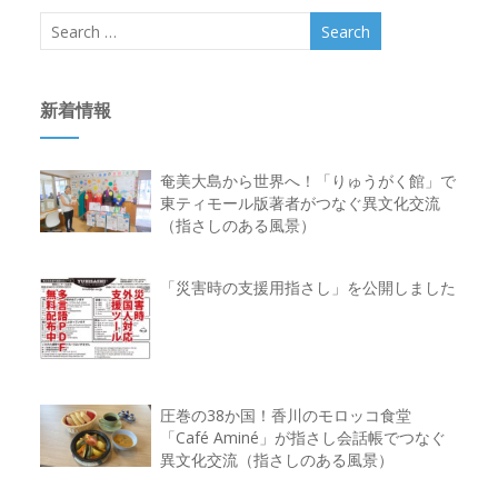
新着情報
奄美大島から世界へ！「りゅうがく館」で
東ティモール版著者がつなぐ異文化交流
（指さしのある風景）
「災害時の支援用指さし」を公開しました
圧巻の38か国！香川のモロッコ食堂
「Café Aminé」が指さし会話帳でつなぐ
異文化交流（指さしのある風景）