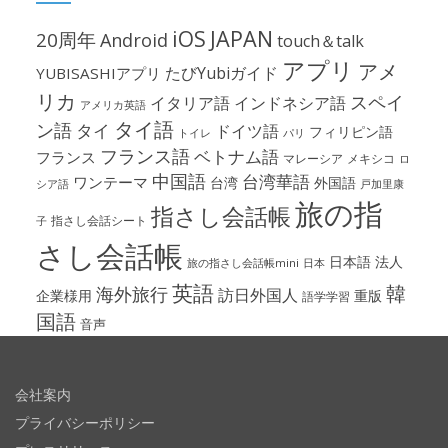
iOS
JAPAN
20周年
Android
touch＆talk
アプリ
アメ
たびYubiガイド
YUBISASHIアプリ
リカ
スペイ
イタリア語
インドネシア語
アメリカ英語
タイ語
ン語
タイ
ドイツ語
フィリピン語
パリ
トイレ
フランス語
ベトナム語
フランス
マレーシア
メキシコ
ロ
中国語
台湾華語
ワンテーマ
台湾
外国語
シア語
戸加里康
旅の指
指さし会話帳
指さし会話シート
子
さし会話帳
日本語
法人
旅の指さし会話帳mini
日本
英語
韓
海外旅行
訪日外国人
企業様用
重版
語学学習
国語
音声
会社案内
プライバシーポリシー