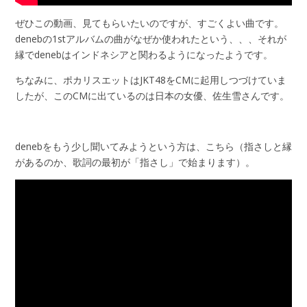
ぜひこの動画、見てもらいたいのですが、すごくよい曲です。
denebの1stアルバムの曲がなぜか使われたという、、、それが
縁でdenebはインドネシアと関わるようになったようです。
ちなみに、ポカリスエットはJKT48をCMに起用しつづけていま
したが、このCMに出ているのは日本の女優、佐生雪さんです。
denebをもう少し聞いてみようという方は、こちら（指さしと縁
があるのか、歌詞の最初が「指さし」で始まります）。