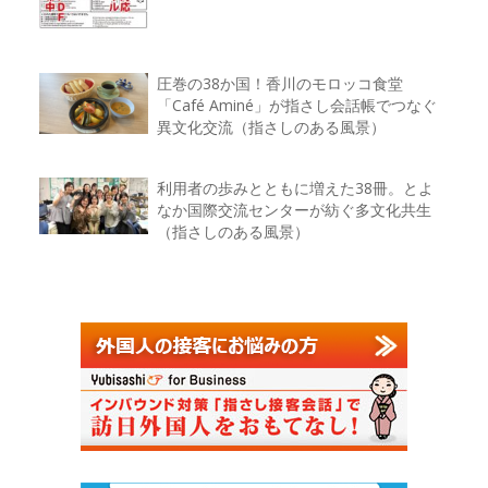
圧巻の38か国！香川のモロッコ食堂
「Café Aminé」が指さし会話帳でつなぐ
異文化交流（指さしのある風景）
利用者の歩みとともに増えた38冊。とよ
なか国際交流センターが紡ぐ多文化共生
（指さしのある風景）