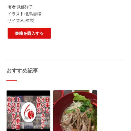
著者:武部洋子
イラスト:北島志織
サイズ:A5並製
書籍を購入する
おすすめ記事