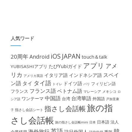
人気ワード
iOS
JAPAN
20周年
Android
touch＆talk
アプリ
アメ
たびYubiガイド
YUBISASHIアプリ
リカ
スペイ
イタリア語
インドネシア語
アメリカ英語
タイ語
ン語
タイ
ドイツ語
フィリピン語
パリ
トイレ
フランス語
ベトナム語
フランス
マレーシア
メキシコ
ロ
中国語
台湾華語
ワンテーマ
台湾
外国語
シア語
戸加里康
旅の指
指さし会話帳
指さし会話シート
子
さし会話帳
日本語
法人
旅の指さし会話帳mini
日本
英語
韓
海外旅行
訪日外国人
企業様用
重版