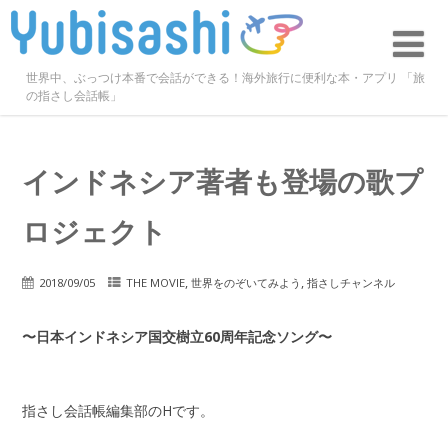
世界中、ぶっつけ本番で会話ができる！海外旅行に便利な本・アプリ 「旅
の指さし会話帳」
インドネシア著者も登場の歌プ
ロジェクト
,
,
2018/09/05
THE MOVIE
世界をのぞいてみよう
指さしチャンネル
〜日本インドネシア国交樹立60周年記念ソング〜
指さし会話帳編集部のHです。