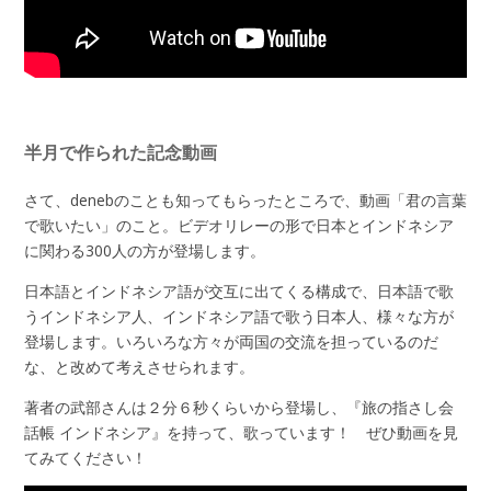
半月で作られた記念動画
さて、denebのことも知ってもらったところで、動画「君の言葉
で歌いたい」のこと。ビデオリレーの形で日本とインドネシア
に関わる300人の方が登場します。
日本語とインドネシア語が交互に出てくる構成で、日本語で歌
うインドネシア人、インドネシア語で歌う日本人、様々な方が
登場します。いろいろな方々が両国の交流を担っているのだ
な、と改めて考えさせられます。
著者の武部さんは２分６秒くらいから登場し、『旅の指さし会
話帳 インドネシア』を持って、歌っています！ ぜひ動画を見
てみてください！