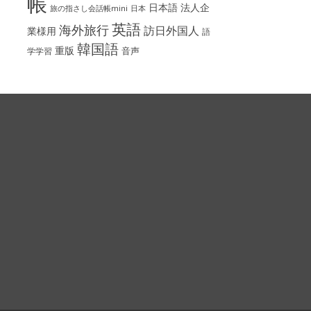
帳
日本語
法人企
旅の指さし会話帳mini
日本
英語
海外旅行
訪日外国人
業様用
語
韓国語
重版
音声
学学習