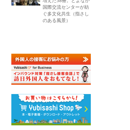
増えた38冊。とよなか
国際交流センターが紡
ぐ多文化共生（指さし
のある風景）