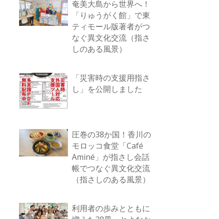
奄美大島から世界へ！
「りゅうがく館」で東
ティモール版著者がつ
なぐ異文化交流（指さ
しのある風景）
「災害時の支援用指さ
し」を公開しました
圧巻の38か国！香川の
モロッコ食堂「Café
Aminé」が指さし会話
帳でつなぐ異文化交流
（指さしのある風景）
利用者の歩みとともに