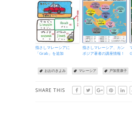
指さしマレーシアに
指さしマレーシア、カン
「Grab」を追加
ボジア著者の講座情報！
G
おおのきよみ
マレーシア
戸加里康子
SHARE THIS