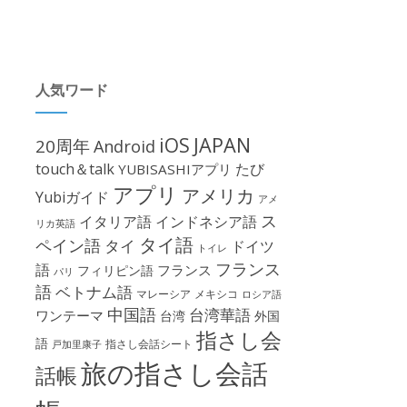
人気ワード
iOS
JAPAN
20周年
Android
touch＆talk
たび
YUBISASHIアプリ
アプリ
アメリカ
Yubiガイド
アメ
ス
イタリア語
インドネシア語
リカ英語
タイ語
ペイン語
タイ
ドイツ
トイレ
フランス
語
フランス
フィリピン語
パリ
語
ベトナム語
マレーシア
メキシコ
ロシア語
中国語
台湾華語
ワンテーマ
台湾
外国
指さし会
語
指さし会話シート
戸加里康子
旅の指さし会話
話帳