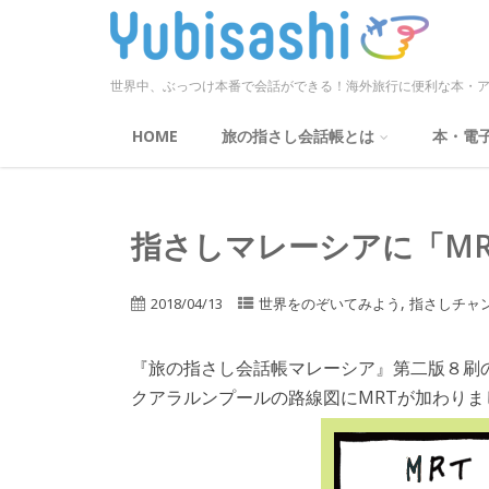
世界中、ぶっつけ本番で会話ができる！海外旅行に便利な本・ア
HOME
旅の指さし会話帳とは
本・電
指さしマレーシアに「MR
,
2018/04/13
世界をのぞいてみよう
指さしチャ
『旅の指さし会話帳マレーシア』第二版８刷
クアラルンプールの路線図にMRTが加わりま