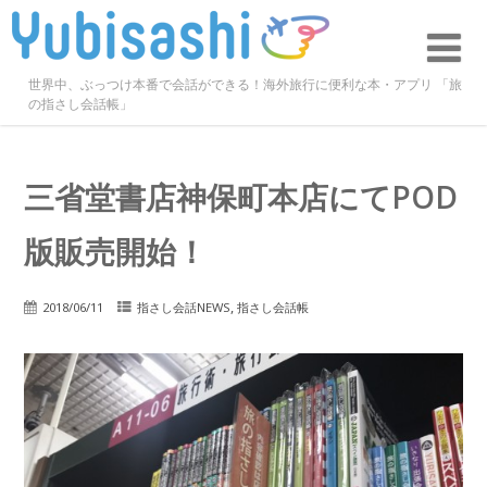
世界中、ぶっつけ本番で会話ができる！海外旅行に便利な本・アプリ 「旅
の指さし会話帳」
三省堂書店神保町本店にてPOD
版販売開始！
,
2018/06/11
指さし会話NEWS
指さし会話帳