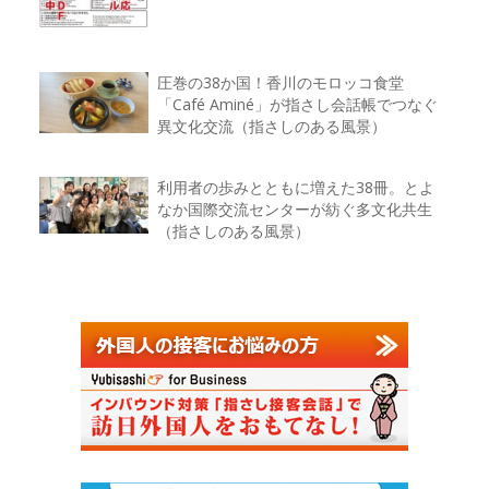
圧巻の38か国！香川のモロッコ食堂
「Café Aminé」が指さし会話帳でつなぐ
異文化交流（指さしのある風景）
利用者の歩みとともに増えた38冊。とよ
なか国際交流センターが紡ぐ多文化共生
（指さしのある風景）