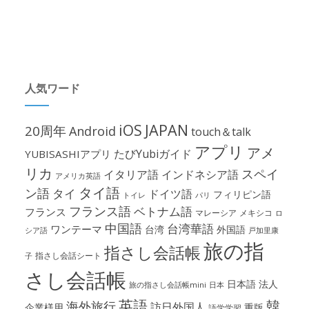
人気ワード
iOS
JAPAN
20周年
Android
touch＆talk
アプリ
アメ
たびYubiガイド
YUBISASHIアプリ
リカ
スペイ
イタリア語
インドネシア語
アメリカ英語
タイ語
ン語
タイ
ドイツ語
フィリピン語
パリ
トイレ
フランス語
ベトナム語
フランス
マレーシア
メキシコ
ロ
中国語
台湾華語
ワンテーマ
台湾
外国語
シア語
戸加里康
旅の指
指さし会話帳
指さし会話シート
子
さし会話帳
日本語
法人
旅の指さし会話帳mini
日本
英語
韓
海外旅行
訪日外国人
企業様用
重版
語学学習