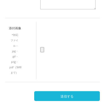
添付画像
*対応
ファイ
ル：
jpg・
gif・
png・
pdf（5MB
まで）