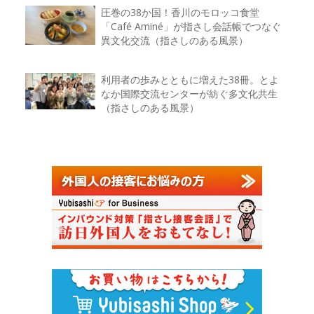
圧巻の38か国！香川のモロッコ食堂
「Café Aminé」が指さし会話帳でつなぐ
異文化交流（指さしのある風景）
利用者の歩みとともに増えた38冊。とよ
なか国際交流センターが紡ぐ多文化共生
（指さしのある風景）