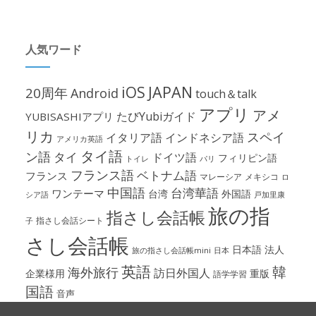
人気ワード
iOS
JAPAN
20周年
Android
touch＆talk
アプリ
アメ
たびYubiガイド
YUBISASHIアプリ
リカ
スペイ
イタリア語
インドネシア語
アメリカ英語
タイ語
ン語
タイ
ドイツ語
フィリピン語
パリ
トイレ
フランス語
ベトナム語
フランス
マレーシア
メキシコ
ロ
中国語
台湾華語
ワンテーマ
台湾
外国語
シア語
戸加里康
旅の指
指さし会話帳
指さし会話シート
子
さし会話帳
日本語
法人
旅の指さし会話帳mini
日本
英語
韓
海外旅行
訪日外国人
企業様用
重版
語学学習
国語
音声