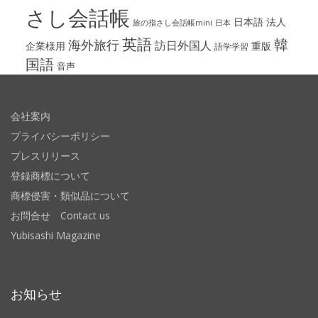
さし会話帳
日本語
法人
旅の指さし会話帳mini
日本
英語
韓
海外旅行
訪日外国人
企業様用
重版
語学学習
国語
音声
会社案内
プライバシーポリシー
プレスリリース
登録商標について
商標侵害・類似品について
お問合せ Contact us
Yubisashi Magazine
お知らせ