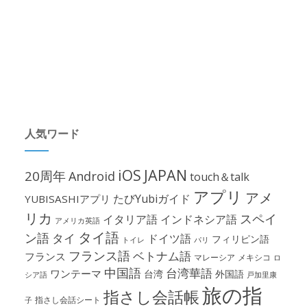
人気ワード
iOS
JAPAN
20周年
Android
touch＆talk
アプリ
アメ
たびYubiガイド
YUBISASHIアプリ
リカ
スペイ
イタリア語
インドネシア語
アメリカ英語
タイ語
ン語
タイ
ドイツ語
フィリピン語
パリ
トイレ
フランス語
ベトナム語
フランス
マレーシア
メキシコ
ロ
中国語
台湾華語
ワンテーマ
台湾
外国語
シア語
戸加里康
旅の指
指さし会話帳
指さし会話シート
子