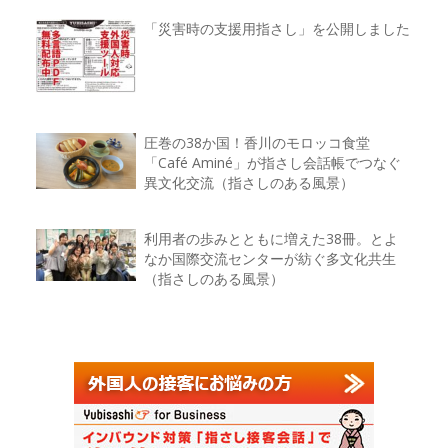
「災害時の支援用指さし」を公開しました
圧巻の38か国！香川のモロッコ食堂
「Café Aminé」が指さし会話帳でつなぐ
異文化交流（指さしのある風景）
利用者の歩みとともに増えた38冊。とよ
なか国際交流センターが紡ぐ多文化共生
（指さしのある風景）