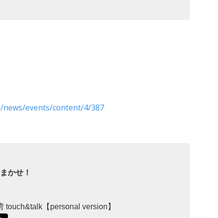
p/news/events/content/4/387
おまかせ！
uch&talk【personal version】