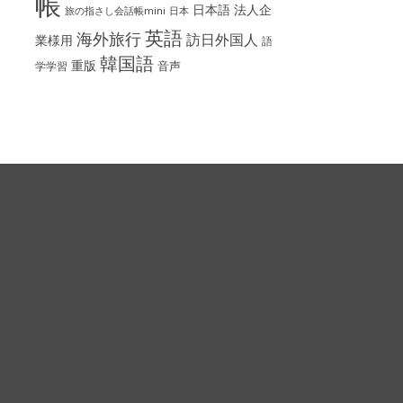
帳
日本語
法人企
旅の指さし会話帳mini
日本
英語
海外旅行
訪日外国人
業様用
語
韓国語
重版
音声
学学習