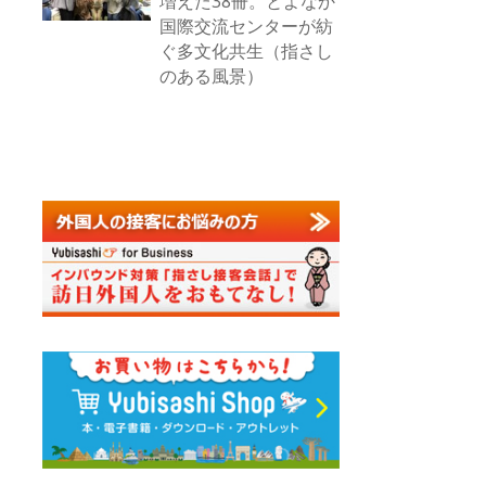
増えた38冊。とよなか
国際交流センターが紡
ぐ多文化共生（指さし
のある風景）