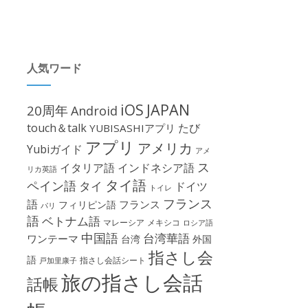
人気ワード
iOS
JAPAN
20周年
Android
touch＆talk
たび
YUBISASHIアプリ
アプリ
アメリカ
Yubiガイド
アメ
ス
イタリア語
インドネシア語
リカ英語
タイ語
ペイン語
タイ
ドイツ
トイレ
フランス
語
フランス
フィリピン語
パリ
語
ベトナム語
マレーシア
メキシコ
ロシア語
中国語
台湾華語
ワンテーマ
台湾
外国
指さし会
語
指さし会話シート
戸加里康子
旅の指さし会話
話帳