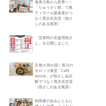
奄美大島から世界へ！
「りゅうがく館」で東
ティモール版著者がつ
なぐ異文化交流（指さ
しのある風景）
「災害時の支援用指さ
し」を公開しました
圧巻の38か国！香川の
モロッコ食堂「Café
Aminé」が指さし会話
帳でつなぐ異文化交流
（指さしのある風景）
利用者の歩みとともに