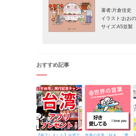
著者:片倉佳史
イラスト:おお
サイズ:A5並製
おすすめ記事
【終了しました】台湾ア
世界の言葉「好き」「愛