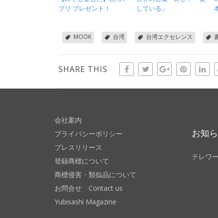
プリ プレゼント！
している」
MOOK
台湾
台湾エクセレンス
SHARE THIS
会社案内
お知
プライバシーポリシー
プレスリリース
テレワ
登録商標について
商標侵害・類似品について
お問合せ Contact us
Yubisashi Magazine