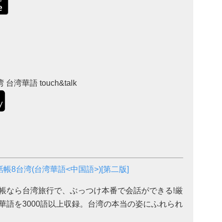
台湾華語 touch&talk
帳8台湾(台湾華語<中国語>)[第二版]
帳なら台湾旅行で、ぶっつけ本番で会話ができる!厳
華語を3000語以上収録。台湾の本当の姿にふれられ