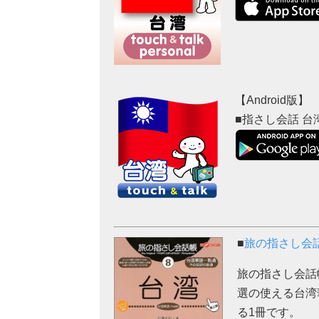
【Android版】
■指さし会話 台湾 
■
旅の指さし会話
旅の指さし会話
選の使える台湾
る1冊です。