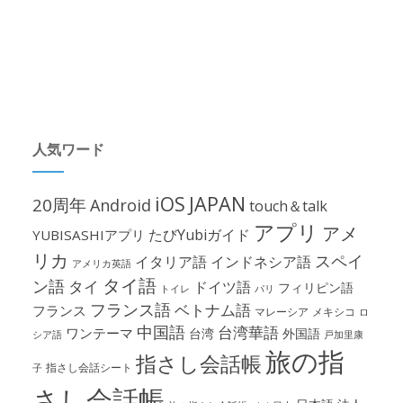
人気ワード
iOS
JAPAN
20周年
Android
touch＆talk
アプリ
アメ
たびYubiガイド
YUBISASHIアプリ
リカ
スペイ
イタリア語
インドネシア語
アメリカ英語
タイ語
ン語
タイ
ドイツ語
フィリピン語
パリ
トイレ
フランス語
ベトナム語
フランス
マレーシア
メキシコ
ロ
中国語
台湾華語
ワンテーマ
台湾
外国語
シア語
戸加里康
旅の指
指さし会話帳
指さし会話シート
子
さし会話帳