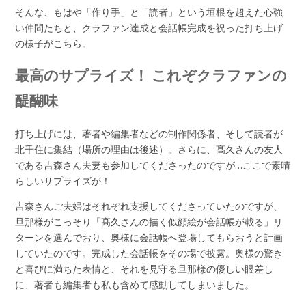
そんな、もはや「作り手」と「読者」という垣根を超えた心強
い仲間たちと、クラファン達成と会話帳完成を祝った打ち上げ
の様子がこちら。
最高のサプライズ！ これぞクラファンの
醍醐味
打ち上げには、著者や編集者などの制作関係者、そして読者が
北千住に集結（場所の理由は後述）。さらに、髙久さんの友人
である吉森さん夫妻も参加してくださったのですが…ここで素晴
らしいサプライズが！
吉森さんご夫婦はそれぞれ支援してくださっていたのですが、
旦那様がこっそり「髙久さんの描く似顔絵が会話帳が載る」リ
ターンを選んでおり、奥様に会話帳へ登場してもらおうと計画
していたのです。完成した会話帳をその場で披露。奥様の驚き
と喜びに満ちた表情と、それを見守る旦那様の優しい眼差し
に、著者も編集者も私も含めて感動してしまいました。