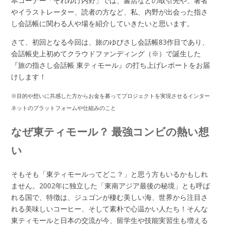
本コーナー「それゆけ内野」では、書店などの取引先や、著者
やイラストレーター、読者の方など、私、内野が出会った指さ
し会話帳に関わる人や場を紹介していきたいと思います。
さて、初回となる今回は、旅のゆびさし会話帳83作目であり、
会話帳史上初めてクラウドファンディング（※）で誕生した
『旅の指さし会話帳 東ティモール』の打ち上げレポートをお届
けします！
※目的や想いに共感した方からお金を募ってプロジェクトを実現させるインター
ネットのプラットフォームや仕組みのこと
なぜ東ティモール？ 最強コンビの熱い想
い
そもそも「東ティモールってどこ？」と思う方もいるかもしれ
ません。2002年に独立した「東南アジア最後の秘境」とも呼ば
れる国で、特徴は、ジュゴンが棲む美しい海、世界から注目さ
れる美味しいコーヒー、そして素朴で心温かい人たち！そんな
東ティモールと日本の交流が今、留学生や技能実習生も増える