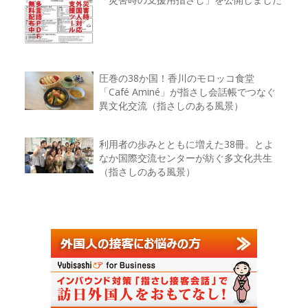
圧巻の38か国！香川のモロッコ食堂
「Café Aminé」が指さし会話帳でつなぐ
異文化交流（指さしのある風景）
利用者の歩みとともに増えた38冊。とよ
なか国際交流センターが紡ぐ多文化共生
（指さしのある風景）