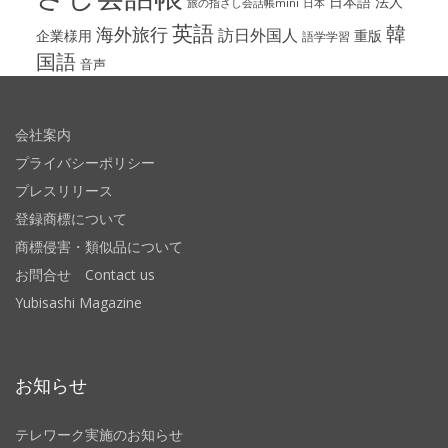
日本語
法人
旅の指さし会話帳mini
日本
英語
韓
海外旅行
訪日外国人
企業様用
重版
語学学習
国語
音声
会社案内
プライバシーポリシー
プレスリリース
登録商標について
商標侵害・類似品について
お問合せ Contact us
Yubisashi Magazine
お知らせ
テレワーク実施のお知らせ