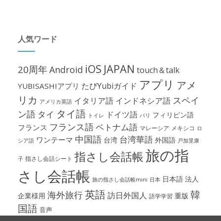
人気ワード
iOS
JAPAN
20周年
Android
touch＆talk
アプリ
アメ
たびYubiガイド
YUBISASHIアプリ
リカ
スペイ
イタリア語
インドネシア語
アメリカ英語
タイ語
ン語
タイ
ドイツ語
フィリピン語
パリ
トイレ
フランス語
ベトナム語
フランス
マレーシア
メキシコ
ロ
中国語
台湾華語
ワンテーマ
台湾
外国語
シア語
戸加里康
旅の指
指さし会話帳
指さし会話シート
子
さし会話帳
日本語
法人
旅の指さし会話帳mini
日本
英語
韓
海外旅行
訪日外国人
企業様用
重版
語学学習
国語
音声