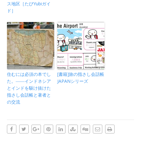
ス地区［たびYubiガイ
ド］
住むには必須の本でし
[書籍]旅の指さし会話帳
た。――インドネシア
JAPANシリーズ
とインドを駆け抜けた
指さし会話帳と著者と
の交流