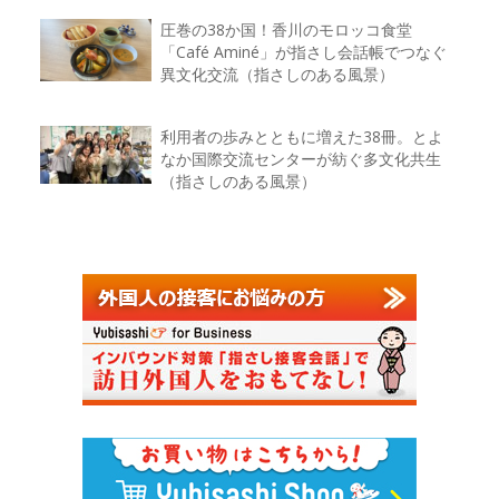
圧巻の38か国！香川のモロッコ食堂
「Café Aminé」が指さし会話帳でつなぐ
異文化交流（指さしのある風景）
利用者の歩みとともに増えた38冊。とよ
なか国際交流センターが紡ぐ多文化共生
（指さしのある風景）