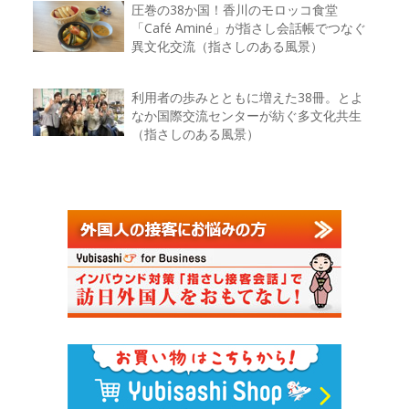
圧巻の38か国！香川のモロッコ食堂
「Café Aminé」が指さし会話帳でつなぐ
異文化交流（指さしのある風景）
利用者の歩みとともに増えた38冊。とよ
なか国際交流センターが紡ぐ多文化共生
（指さしのある風景）