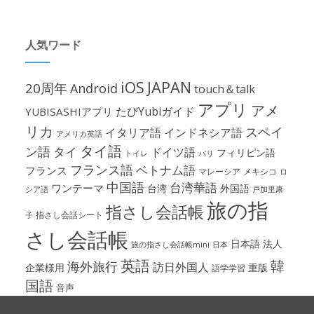
人気ワード
iOS
JAPAN
20周年
Android
touch＆talk
アプリ
アメ
たびYubiガイド
YUBISASHIアプリ
リカ
スペイ
イタリア語
インドネシア語
アメリカ英語
タイ語
ン語
タイ
ドイツ語
フィリピン語
パリ
トイレ
フランス語
ベトナム語
フランス
マレーシア
メキシコ
ロ
中国語
台湾華語
ワンテーマ
台湾
外国語
シア語
戸加里康
旅の指
指さし会話帳
指さし会話シート
子
さし会話帳
日本語
法人
旅の指さし会話帳mini
日本
英語
韓
海外旅行
訪日外国人
企業様用
重版
語学学習
国語
音声