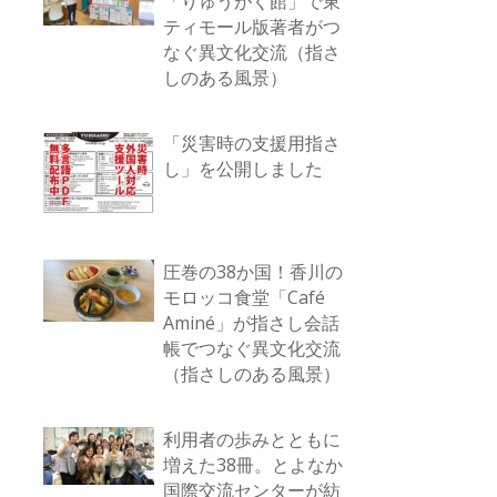
「りゅうがく館」で東
ティモール版著者がつ
なぐ異文化交流（指さ
しのある風景）
「災害時の支援用指さ
し」を公開しました
圧巻の38か国！香川の
モロッコ食堂「Café
Aminé」が指さし会話
帳でつなぐ異文化交流
（指さしのある風景）
利用者の歩みとともに
増えた38冊。とよなか
国際交流センターが紡