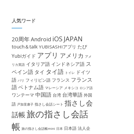
人気ワード
iOS
JAPAN
20周年
Android
touch＆talk
たび
YUBISASHIアプリ
アプリ
アメリカ
Yubiガイド
アメ
ス
イタリア語
インドネシア語
リカ英語
タイ語
ペイン語
タイ
ドイツ
トイレ
フランス
語
フランス
フィリピン語
パリ
語
ベトナム語
マレーシア
メキシコ
ロシア語
中国語
台湾華語
ワンテーマ
台湾
外国
指さし会
語
指さし会話シート
戸加里康子
旅の指さし会話
話帳
帳
日本語
法人企
旅の指さし会話帳mini
日本