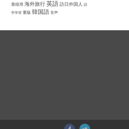
英語
海外旅行
訪日外国人
業様用
語
韓国語
重版
音声
学学習