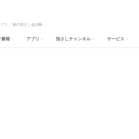
プリ 「旅の指さし会話帳」
子書籍
アプリ
指さしチャンネル
サービス