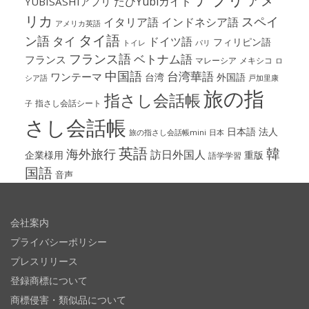
アメ
たびYubiガイド
YUBISASHIアプリ
リカ
スペイ
イタリア語
インドネシア語
アメリカ英語
タイ語
ン語
タイ
ドイツ語
フィリピン語
パリ
トイレ
フランス語
ベトナム語
フランス
マレーシア
メキシコ
ロ
中国語
台湾華語
ワンテーマ
台湾
外国語
シア語
戸加里康
旅の指
指さし会話帳
指さし会話シート
子
さし会話帳
日本語
法人
旅の指さし会話帳mini
日本
英語
韓
海外旅行
訪日外国人
企業様用
重版
語学学習
国語
音声
会社案内
プライバシーポリシー
プレスリリース
登録商標について
商標侵害・類似品について