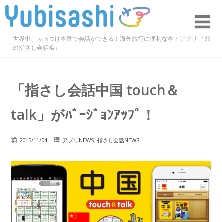
世界中、ぶっつけ本番で会話ができる！海外旅行に便利な本・アプリ 「旅
の指さし会話帳」
「指さし会話中国 touch＆
talk」がﾊﾞｰｼﾞｮﾝｱｯﾌﾟ！
,
2015/11/04
アプリNEWS
指さし会話NEWS