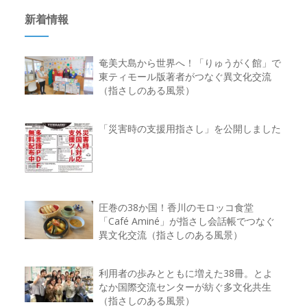
新着情報
奄美大島から世界へ！「りゅうがく館」で
東ティモール版著者がつなぐ異文化交流
（指さしのある風景）
「災害時の支援用指さし」を公開しました
圧巻の38か国！香川のモロッコ食堂
「Café Aminé」が指さし会話帳でつなぐ
異文化交流（指さしのある風景）
利用者の歩みとともに増えた38冊。とよ
なか国際交流センターが紡ぐ多文化共生
（指さしのある風景）