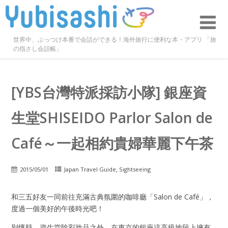
世界中、ぶっつけ本番で会話ができる！海外旅行に便利な本・アプリ 「旅
の指さし会話帳」
[YBS台灣特派採訪小隊] 銀座資
生堂SHISEIDO Parlor Salon de
Café～一起相約貴婦華麗下午茶
,
2015/05/01
Japan Travel Guide
Sightseeing
和三五好友一同前往充滿古典氛圍的咖啡廳「Salon de Café」，
度過一個美好的午後時光吧！
別懷疑，資生堂除彩妝品之外，在東京的銀座這高級地段上擁有