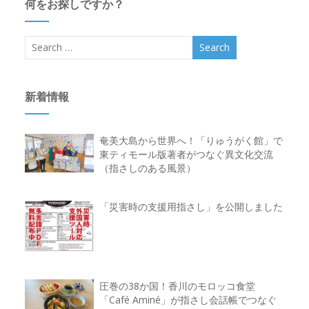
何をお探しですか？
新着情報
奄美大島から世界へ！「りゅうがく館」で
東ティモール版著者がつなぐ異文化交流
（指さしのある風景）
「災害時の支援用指さし」を公開しました
圧巻の38か国！香川のモロッコ食堂
「Café Aminé」が指さし会話帳でつなぐ