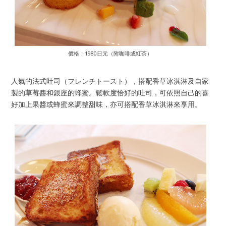
價格：1980日元（附咖啡或紅茶）
人氣的法式吐司（フレンチトースト），搭配香草冰淇淋及自家
製的草莓醬和銀座的蜂蜜。鬆軟度恰好的吐司，可依照自己的喜
好加上果醬或蜂蜜來調整甜味，亦可搭配香草冰淇淋來享用。