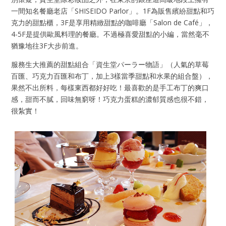
一間知名餐廳老店「SHISEIDO Parlor」。1F為販售繽紛甜點和巧
克力的甜點櫃，3F是享用精緻甜點的咖啡廳「Salon de Café」，
4-5F是提供歐風料理的餐廳。不過極喜愛甜點的小編，當然毫不
猶豫地往3F大步前進。
服務生大推薦的甜點組合「資生堂パーラー物語」（人氣的草莓
百匯、巧克力百匯和布丁，加上3樣當季甜點和水果的組合盤），
果然不出所料，每樣東西都好好吃！最喜歡的是手工布丁的爽口
感，甜而不膩，回味無窮呀！巧克力蛋糕的濃郁質感也很不錯，
很紮實！