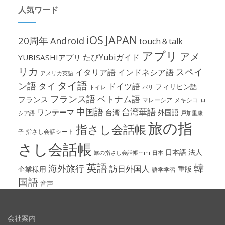
人気ワード
iOS
JAPAN
20周年
Android
touch＆talk
アプリ
アメ
たびYubiガイド
YUBISASHIアプリ
リカ
スペイ
イタリア語
インドネシア語
アメリカ英語
タイ語
ン語
タイ
ドイツ語
フィリピン語
パリ
トイレ
フランス語
ベトナム語
フランス
マレーシア
メキシコ
ロ
中国語
台湾華語
ワンテーマ
台湾
外国語
シア語
戸加里康
旅の指
指さし会話帳
指さし会話シート
子
さし会話帳
日本語
法人
旅の指さし会話帳mini
日本
英語
韓
海外旅行
訪日外国人
企業様用
重版
語学学習
国語
音声
会社案内