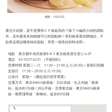
價格：1520日元
看完介紹後，是不是覺得ＣＰ值超高的？除了小編所介紹的甜點
外，店內還有其他精緻可口的甜點喲！有到銀座逛街購物話，不
妨來這裡品嚐美味的甜點，享受一個美好的時光吧～
地點 東京都中央区銀座8-8-3 東京銀座資生堂ビル3F
電話 03-5537-6231 （不能預約）
営業時間 星期二～六 11:30～21:00 (L.O.20:30) / 星期日和國
定假日 11:30～20:00 (L.O.19:30)
公休日 星期一（國定假日照常營業）
交通方式 東京Metro銀座線・日比谷線・丸之内線「銀座
站」徒歩約7分鐘 / JR山手線・京濱東北線・東京Metro銀座
線・都營淺草線「新橋站」徒步約5分鐘