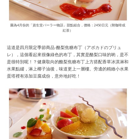
圖為4月份的「資生堂パーラー物語」甜點組合，價格：2450日元（附咖啡或
紅茶）
這道是四月限定季節商品-酪梨焦糖布丁（アボカドのブリュ
レ），這個看起來很像綠色的布丁，其實是酪梨口味的喲，是不
是很特別呢！？健康取向的酪梨焦糖布丁上方搭配香草冰淇淋和
水果點綴，淋上椰子油後，味道更上一層樓。旁邊的精緻小水果
蛋塔裡有添加豆腐成份，意外地好吃！