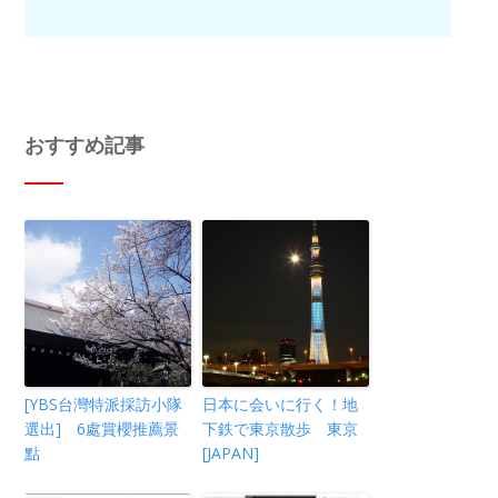
おすすめ記事
[YBS台灣特派採訪小隊
日本に会いに行く！地
選出] 6處賞櫻推薦景
下鉄で東京散歩 東京
點
[JAPAN]