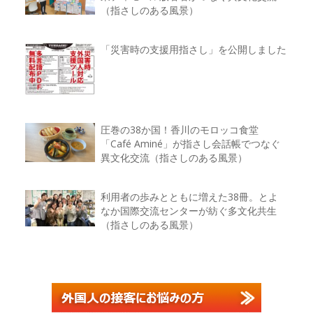
（指さしのある風景）
「災害時の支援用指さし」を公開しました
圧巻の38か国！香川のモロッコ食堂
「Café Aminé」が指さし会話帳でつなぐ
異文化交流（指さしのある風景）
利用者の歩みとともに増えた38冊。とよ
なか国際交流センターが紡ぐ多文化共生
（指さしのある風景）