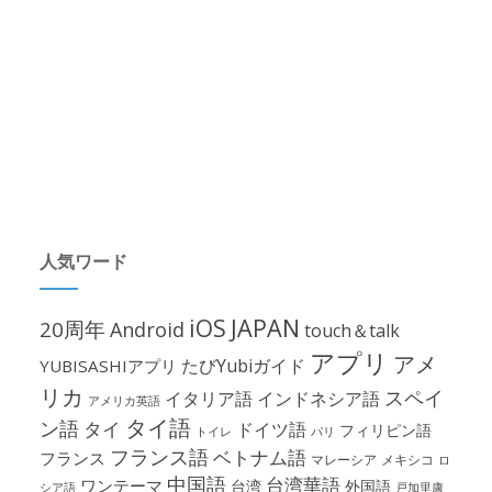
人気ワード
iOS
JAPAN
20周年
Android
touch＆talk
アプリ
アメ
たびYubiガイド
YUBISASHIアプリ
リカ
スペイ
イタリア語
インドネシア語
アメリカ英語
タイ語
ン語
タイ
ドイツ語
フィリピン語
パリ
トイレ
フランス語
ベトナム語
フランス
マレーシア
メキシコ
ロ
中国語
台湾華語
ワンテーマ
台湾
外国語
シア語
戸加里康