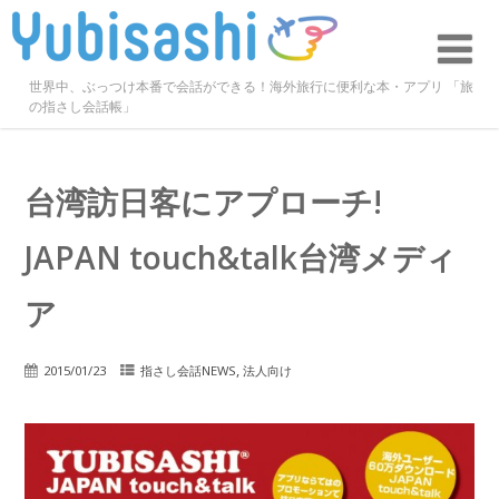
世界中、ぶっつけ本番で会話ができる！海外旅行に便利な本・アプリ 「旅
の指さし会話帳」
台湾訪日客にアプローチ!
JAPAN touch&talk台湾メディ
ア
,
2015/01/23
指さし会話NEWS
法人向け