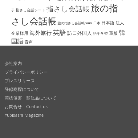
旅の指
指さし会話帳
指さし会話シート
子
さし会話帳
日本語
法人
旅の指さし会話帳mini
日本
英語
韓
海外旅行
訪日外国人
企業様用
重版
語学学習
国語
音声
会社案内
プライバシーポリシー
プレスリリース
登録商標について
商標侵害・類似品について
お問合せ Contact us
Yubisashi Magazine