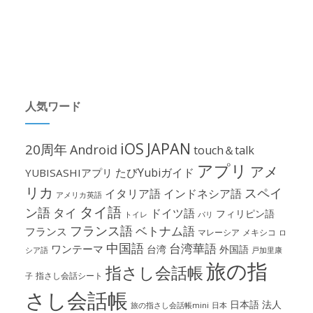
人気ワード
iOS
JAPAN
20周年
Android
touch＆talk
アプリ
アメ
たびYubiガイド
YUBISASHIアプリ
リカ
スペイ
イタリア語
インドネシア語
アメリカ英語
タイ語
ン語
タイ
ドイツ語
フィリピン語
パリ
トイレ
フランス語
ベトナム語
フランス
マレーシア
メキシコ
ロ
中国語
台湾華語
ワンテーマ
台湾
外国語
シア語
戸加里康
旅の指
指さし会話帳
指さし会話シート
子
さし会話帳
日本語
法人
旅の指さし会話帳mini
日本