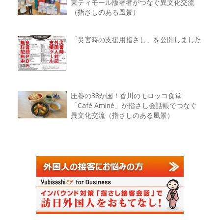
東ティモール版著者がつなぐ異文化交流
（指さしのある風景）
「災害時の支援用指さし」を公開しました
圧巻の38か国！香川のモロッコ食堂
「Café Aminé」が指さし会話帳でつなぐ
異文化交流（指さしのある風景）